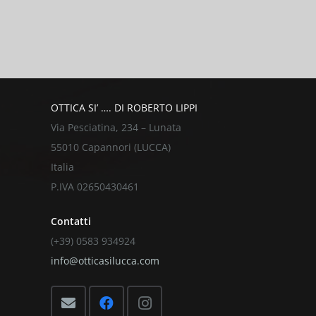
Per un preventivo o una vis
OTTICA SI’ …. DI ROBERTO LIPPI
Via Pesciatina, 234 – Lunata
55010 Capannori (LUCCA)
Italia
P.IVA 02650430461
Contatti
(+39) 0583 934924
info@otticasilucca.com