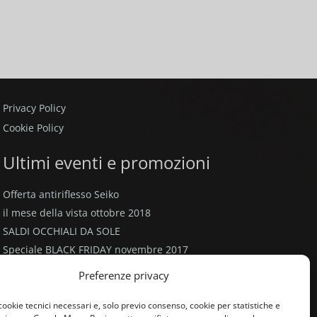
I SUBITO
VIENI A TROVARCI
location_on
Privacy Policy
Cookie Policy
Ultimi eventi e promozioni
Offerta antiriflesso Seiko
il mese della vista ottobre 2018
SALDI OCCHIALI DA SOLE
Speciale BLACK FRIDAY novembre 2017
Promozione valida fino al 30 novembre 2017
Preferenze privacy
cookie tecnici necessari e, solo previo consenso, cookie per statistiche e