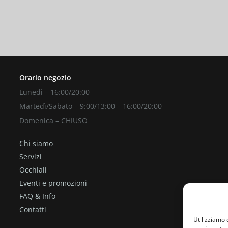
ita gratuita
CONTATTAC
Orario negozio
Lunedì – 16:00/20:00
Martedì/Sabato – 9:00/13:00 – 16:00/20:00
Domenica – CHIUSO
Chi siamo
Servizi
Occhiali
Eventi e promozioni
FAQ & Info
Contatti
Utilizziamo 