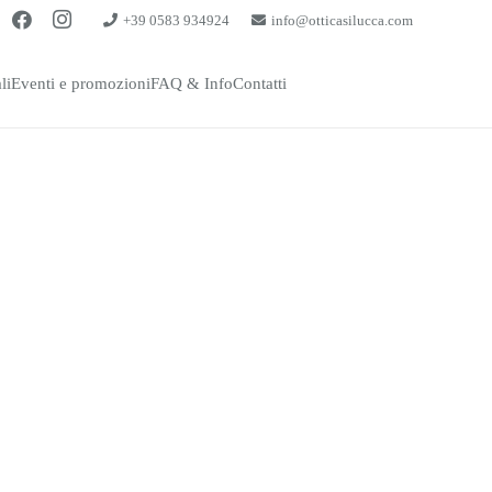
+39 0583 934924
info@otticasilucca.com
li
Eventi e promozioni
FAQ & Info
Contatti