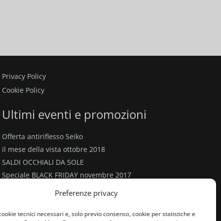
I SUBITO
VIENI A TROVARCI
location_on
Privacy Policy
Cookie Policy
Ultimi eventi e promozioni
Offerta antiriflesso Seiko
il mese della vista ottobre 2018
SALDI OCCHIALI DA SOLE
Speciale BLACK FRIDAY novembre 2017
Promozione valida fino al 30 novembre 2017
Preferenze privacy
cookie tecnici necessari e, solo previo consenso, cookie per statistiche e