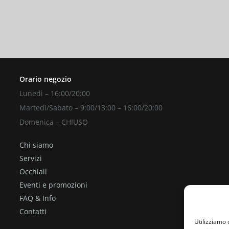
ita gratuita
CONTATTAC
Orario negozio
Lunedì – 16:00/20:00
Martedì/Sabato – 9:00/13:00 – 16:00/20:00
Domenica – CHIUSO
Chi siamo
Servizi
Occhiali
Eventi e promozioni
FAQ & Info
Contatti
Utilizziamo 