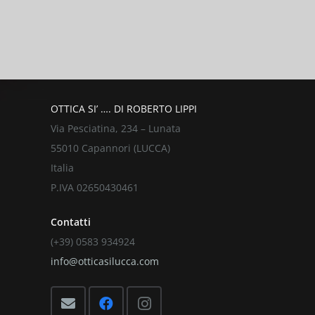
Per un preventivo o una vis
OTTICA SI’ …. DI ROBERTO LIPPI
Via Pesciatina, 234 – Lunata
55010 Capannori (LUCCA)
Italia
P.IVA 02650430461
Contatti
(+39) 0583 934924
info@otticasilucca.com