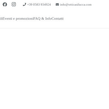
+39 0583 934924
info@otticasilucca.com
li
Eventi e promozioni
FAQ & Info
Contatti